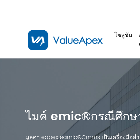
โซลูชัน
ไมค์ emic®กรณีศึกษ
มูลค่า eapex eamic®Cmms เป็นเครื่องมือสำ