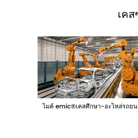
เคส
ไมค์ emic®เคสศึกษา-อะไหล่รถยน