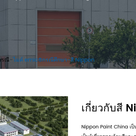
กรณี
ไมค์ emic®กรณีศึกษา-สี Nippon
เกี่ยวกับสี
Nippon Paint China เป็