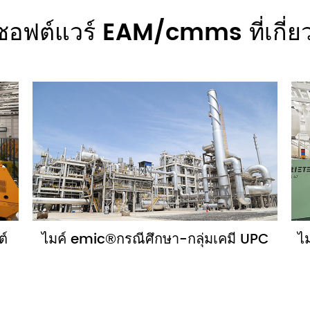
ซอฟต์แวร์ EAM/cmms ที่เกี่ยว
ต์
ไมค์ emic®กรณีศึกษา-กลุ่มเคมี UPC
ไ