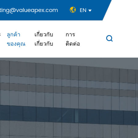
ting@valueapex.com
EN


s
ลูกค้า
เกี่ยวกับ
การ

ของคุณ
เกี่ยวกับ
ติดต่อ