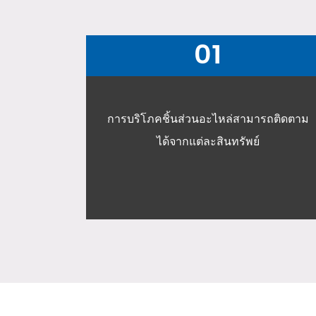
02
รถติดตาม
รายงานการบำรุงรักษารายเดือนรายวัน
และรายสัปดาห์ทั้งหมดถูกสร้างขึ้นจาก
eamic®;;