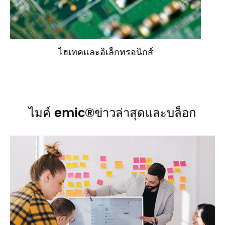
ไฮเทคและอิเล็กทรอนิกส์
ไมค์ emic®ข่าวล่าสุดและบล็อก