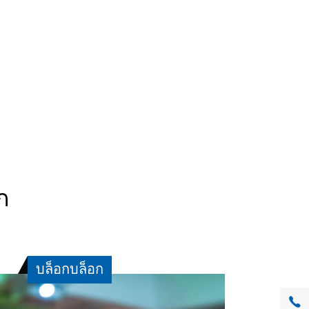
ก
บล็อกบล็อก
