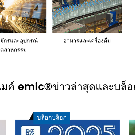
องจักรและอุปกรณ์
อาหารและเครื่องดื่ม
ุตสาหกรรม
ไมค์ emic®ข่าวล่าสุดและบล็อ
บล็อกบล็อก