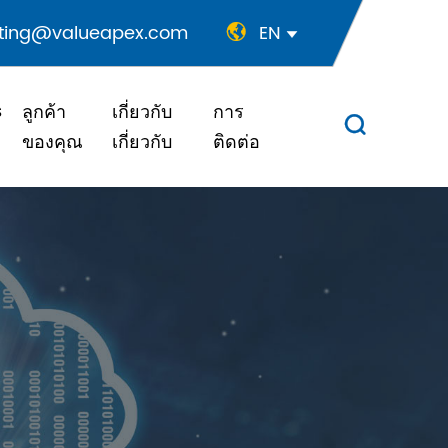
ting@valueapex.com
EN


s
ลูกค้า
เกี่ยวกับ
การ

ของคุณ
เกี่ยวกับ
ติดต่อ