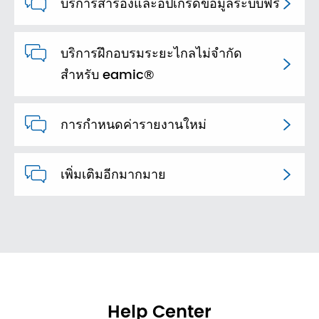

บริการสำรองและอัปเกรดข้อมูลระบบฟรี


บริการฝึกอบรมระยะไกลไม่จำกัด

สำหรับ eamic®

การกำหนดค่ารายงานใหม่


เพิ่มเติมอีกมากมาย

Help Center