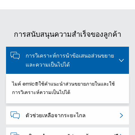
การสนับสนุนความสำเร็จของลูกค้า

การวิเคราะห์การนำข้อเสนอส่วนขยาย

และความเป็นไปได้
ไมค์ emic®ใช้คำแนะนำส่วนขยายภายในและใช้
การวิเคราะห์ความเป็นไปได้

ตัวช่วยเหลือจากระยะไกล
