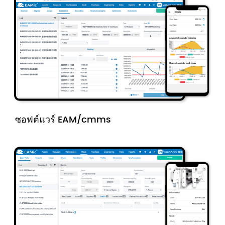
ซอฟต์แวร์ EAM/cmms