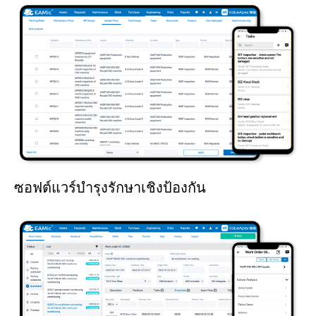
ซอฟต์แวร์บำรุงรักษาเชิงป้องกัน