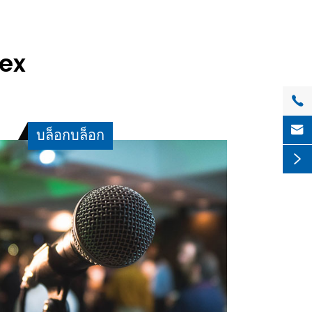
pex


บล็อกบล็อก
