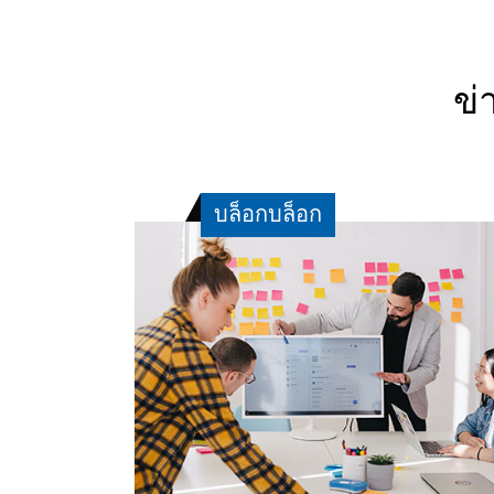
ข่
บล็อกบล็อก