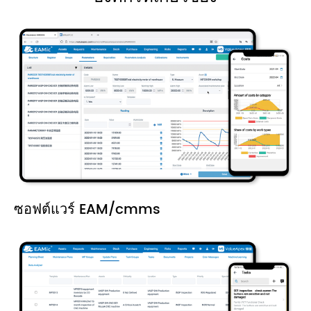
ซอฟต์แวร์ EAM/cmms