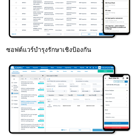
ซอฟต์แวร์บำรุงรักษาเชิงป้องกัน